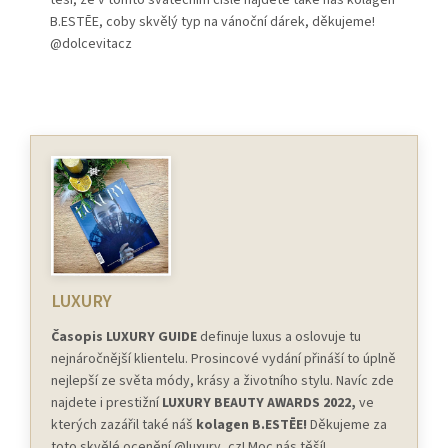
těší, že v tomto svátečním čísle najdete také náš kolagen
B.ESTĒE, coby skvělý typ na vánoční dárek, děkujeme!
@dolcevitacz
LUXURY
Časopis LUXURY GUIDE
definuje luxus a oslovuje tu
nejnáročnější klientelu. Prosincové vydání přináší to úplně
nejlepší ze světa módy, krásy a životního stylu. Navíc zde
najdete i prestižní
LUXURY BEAUTY AWARDS 2022,
ve
kterých zazářil také náš
kolagen B.ESTĒE!
Děkujeme za
toto skvělé ocenění @luxury_cz! Moc nás těší!