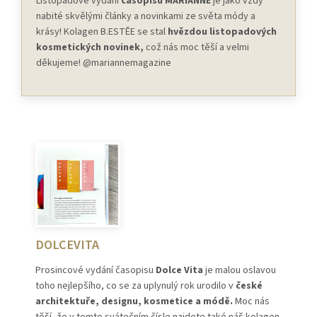
Listopadové vydání
časopisu MARIANNE
je jako vždy
nabité skvělými články a novinkami ze světa módy a
krásy! Kolagen B.ESTĒE se stal
hvězdou listopadových
kosmetických novinek,
což nás moc těší a velmi
děkujeme! @mariannemagazine
DOLCEVITA
Prosincové vydání časopisu
Dolce Vita
je malou oslavou
toho nejlepšího, co se za uplynulý rok urodilo v
české
architektuře, designu, kosmetice a módě.
Moc nás