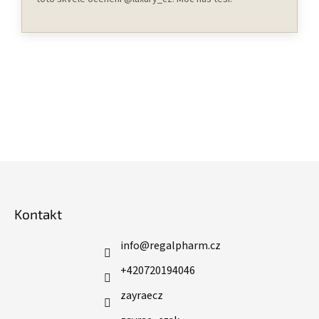
Z
á
p
Kontakt
a
t
í
info
@
regalpharm.cz
+420720194046
zayraecz