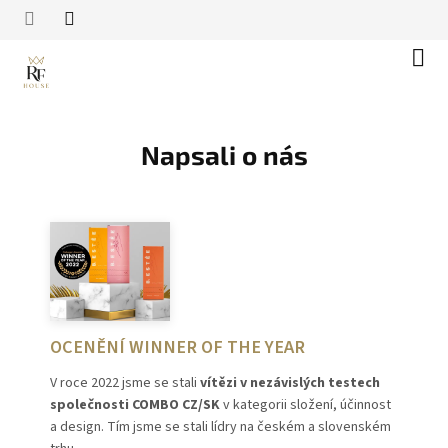
Přejít
na
obsah
Náku
koší
Napsali o nás
OCENĚNÍ WINNER OF THE YEAR
V roce 2022 jsme se stali
vítězi v nezávislých testech
společnosti COMBO CZ/SK
v kategorii složení, účinnost
a design. Tím jsme se stali lídry na českém a slovenském