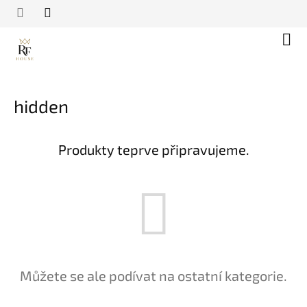
Přejít
na
obsah
Náku
koší
hidden
Produkty teprve připravujeme.
Můžete se ale podívat na ostatní kategorie.