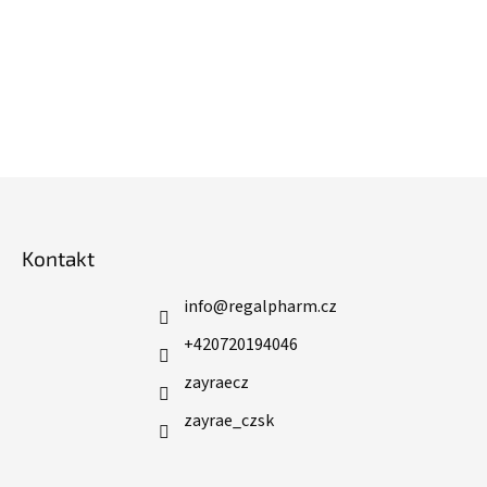
Z
á
p
Kontakt
a
t
í
info
@
regalpharm.cz
+420720194046
zayraecz
zayrae_czsk